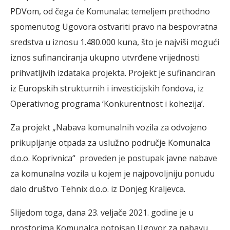
PDVom, od čega će Komunalac temeljem prethodno
spomenutog Ugovora ostvariti pravo na bespovratna
sredstva u iznosu 1.480.000 kuna, što je najviši mogući
iznos sufinanciranja ukupno utvrđene vrijednosti
prihvatljivih izdataka projekta. Projekt je sufinanciran
iz Europskih strukturnih i investicijskih fondova, iz
Operativnog programa ‘Konkurentnost i kohezija’.
Za projekt „Nabava komunalnih vozila za odvojeno
prikupljanje otpada za uslužno područje Komunalca
d.o.o. Koprivnica“ proveden je postupak javne nabave
za komunalna vozila u kojem je najpovoljniju ponudu
dalo društvo Tehnix d.o.o. iz Donjeg Kraljevca.
Slijedom toga, dana 23. veljače 2021. godine je u
prostorima Komunalca potpisan Ugovor za nabavu