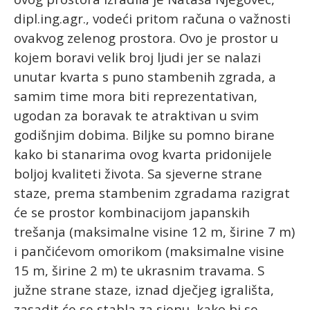
dipl.ing.agr., vodeći pritom računa o važnosti
ovakvog zelenog prostora. Ovo je prostor u
kojem boravi velik broj ljudi jer se nalazi
unutar kvarta s puno stambenih zgrada, a
samim time mora biti reprezentativan,
ugodan za boravak te atraktivan u svim
godišnjim dobima. Biljke su pomno birane
kako bi stanarima ovog kvarta pridonijele
boljoj kvaliteti života. Sa sjeverne strane
staze, prema stambenim zgradama razigrat
će se prostor kombinacijom japanskih
trešanja (maksimalne visine 12 m, širine 7 m)
i pančićevom omorikom (maksimalne visine
15 m, širine 2 m) te ukrasnim travama. S
južne strane staze, iznad dječjeg igrališta,
zasadit će se stabla za sjenu, kako bi se