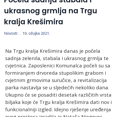
ukrasnog grmlja na Trgu
kralja Krešimira
Novosti
10. ožujka 2021.
Na Trgu kralja Krešimira danas je počela
sadnja zelenila, stabala i ukrasnog grmlja te
cvjetnica. Zaposlenici Komunalca počeli su sa
formiranjem drvoreda stupolikim grabom i
cvjetnim grmovima suručice, a revitalizacija
parka nastavlja se u sljedećih nekoliko dana.
Ukupno će se posaditi desetak različitih vrsta
biljaka koje će Trgu kralja Krešimira dati nov i
funkcionalniji izgled. Idejno rješenje uređenja
ovog prostora izradila je Nataša Njegovec,