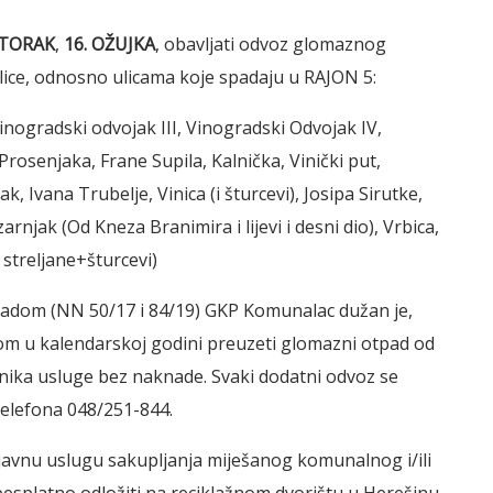
TORAK
,
16. OŽUJKA
, obavljati odvoz glomaznog
lice, odnosno ulicama koje spadaju u RAJON 5:
inogradski odvojak III, Vinogradski Odvojak IV,
osenjaka, Frane Supila, Kalnička, Vinički put,
k, Ivana Trubelje, Vinica (i šturcevi), Josipa Sirutke,
rnjak (Od Kneza Branimira i lijevi i desni dio), Vrbica,
streljane+šturcevi)
dom (NN 50/17 i 84/19) GKP Komunalac dužan je,
nom u kalendarskoj godini preuzeti glomazni otpad od
ika usluge bez naknade. Svaki dodatni odvoz se
 telefona 048/251-844.
javnu uslugu sakupljanja miješanog komunalnog i/ili