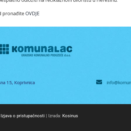
splatno odložiti na reciklažnom dvorištu u Herešinu.
d pronađite
OVDJE
na 15, Koprivnica
info@komuna
Izjava o pristupačnosti
| Izrada:
Kosinus