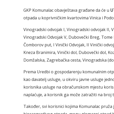
GKP Komunalac obavještava građane da će u
U
otpada u koprivničkim kvartovima Vinica i Podo
Vinogradski odvojak I, Vinogradski odvojak II, V
Vinogradski Odvojak V, Dubovečki Breg, Tome Pr
Čomborov put, I Vinički Odvojak, II Vinički odvoja
Kneza Branimira, Vinički dol, Dubovečki dol, Koza
Domžalska, Zagrebačka cesta, Vinogradska (do 
Prema Uredbi o gospodarenju komunalnim otpa
kao davatelj usluge, u okviru javne usluge jed
korisnika usluge na obračunskom mjestu korisn
naplaćuje, a korisnik ga može zatražiti na broj
Također, svi korisnici kojima Komunalac pruža 