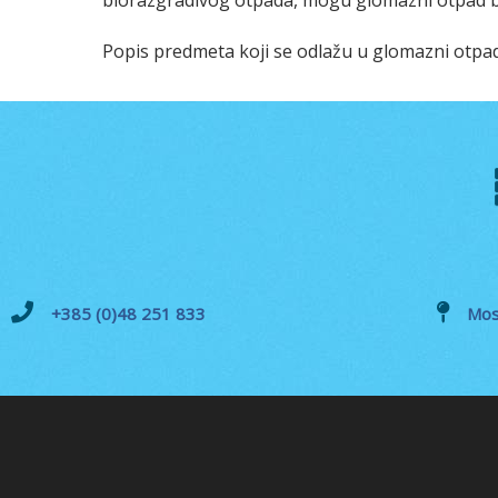
biorazgradivog otpada, mogu glomazni otpad be
Popis predmeta koji se odlažu u glomazni otpa
+385 (0)48 251 833
Mos