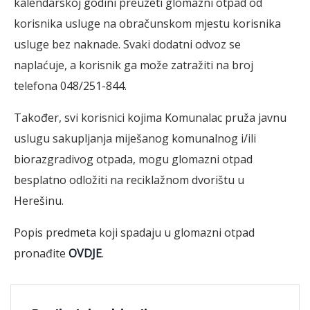
kalendarskoj godini preuzeti glomazni otpad od
korisnika usluge na obračunskom mjestu korisnika
usluge bez naknade. Svaki dodatni odvoz se
naplaćuje, a korisnik ga može zatražiti na broj
telefona 048/251-844.
Također, svi korisnici kojima Komunalac pruža javnu
uslugu sakupljanja miješanog komunalnog i/ili
biorazgradivog otpada, mogu glomazni otpad
besplatno odložiti na reciklažnom dvorištu u
Herešinu.
Popis predmeta koji spadaju u glomazni otpad
pronađite
OVDJE
.