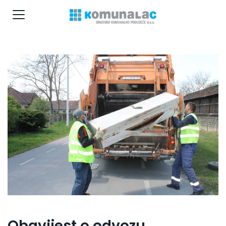
Obavijest o odvozu