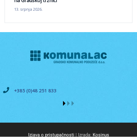
na Gradskoj tržnici
13. srpnja 2026.
+385 (0)48 251 833
Izjava o pristupačnosti
| Izrada:
Kosinus