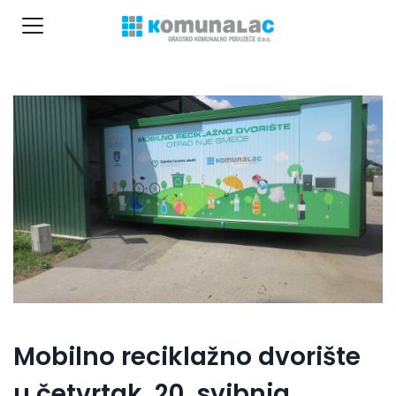
Mobilno reciklažno dvorište
u četvrtak, 20. svibnja,