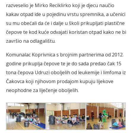
razveselio je Mirko Reciklirko koji je djecu naučio
kakav otpad ide u pojedinu vrstu spremnika, a učenici
su mu obećali da će i dalje u školi prikupljati plastične
čepove te kod kuće odvajati koristan otpad kako ne bi
završio na odlagalištu.
Komunalac Koprivnica s brojnim partnerima od 2012.
godine prikuplja čepove te je do sada predao čak 15
tona čepova Udruzi oboljelih od leukemije i limfoma iz
Čakovca koji njihovom prodajom kupuju lijekove
neophodne za liječenje oboljelih.