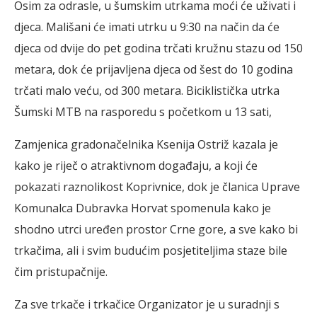
Osim za odrasle, u šumskim utrkama moći će uživati i
djeca. Mališani će imati utrku u 9:30 na način da će
djeca od dvije do pet godina trčati kružnu stazu od 150
metara, dok će prijavljena djeca od šest do 10 godina
trčati malo veću, od 300 metara. Biciklistička utrka
Šumski MTB na rasporedu s početkom u 13 sati,
Zamjenica gradonačelnika Ksenija Ostriž kazala je
kako je riječ o atraktivnom događaju, a koji će
pokazati raznolikost Koprivnice, dok je članica Uprave
Komunalca Dubravka Horvat spomenula kako je
shodno utrci uređen prostor Crne gore, a sve kako bi
trkačima, ali i svim budućim posjetiteljima staze bile
čim pristupačnije.
Za sve trkače i trkačice Organizator je u suradnji s