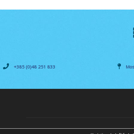
+385 (0)48 251 833
Mos