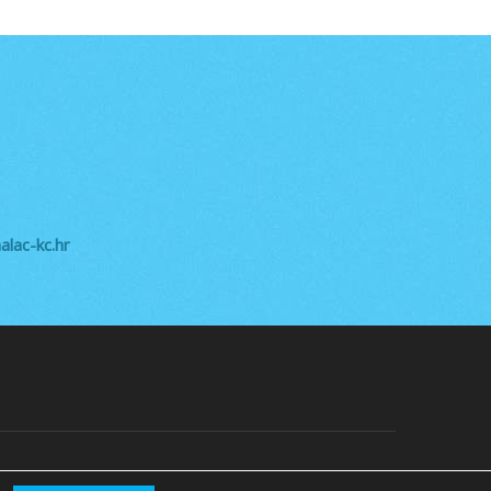
lac-kc.hr