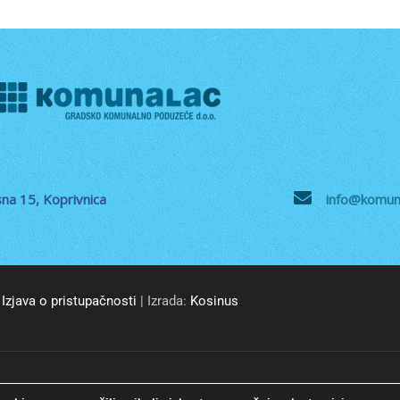
na 15, Koprivnica
info@komuna
Izjava o pristupačnosti
| Izrada:
Kosinus
© GKP Komunalac Koprivnica d.o.o. Sva prava pridržana.