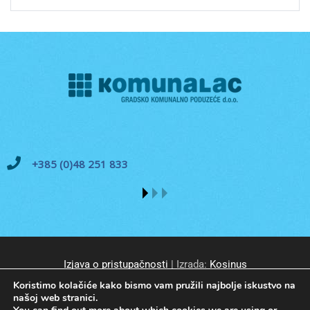
+385 (0)48 251 833
Izjava o pristupačnosti
| Izrada:
Kosinus
Koristimo kolačiće kako bismo vam pružili najbolje iskustvo na
našoj web stranici.