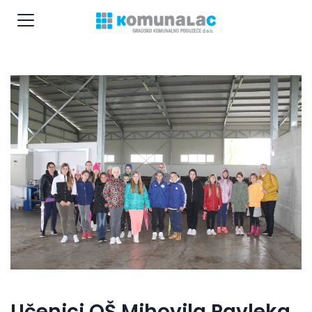
Učenici OŠ Mihovila Pavleka