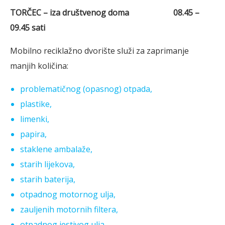
TORČEC – iza društvenog doma 08.45 –
09.45 sati
Mobilno reciklažno dvorište služi za zaprimanje
manjih količina:
problematičnog (opasnog) otpada,
plastike,
limenki,
papira,
staklene ambalaže,
starih lijekova,
starih baterija,
otpadnog motornog ulja,
zauljenih motornih filtera,
otpadnog jestivog ulja,