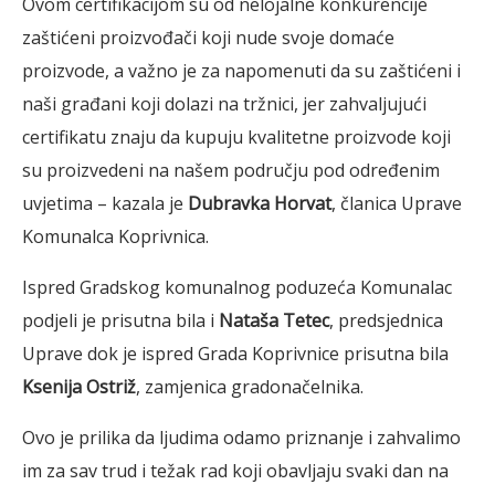
Ovom certifikacijom su od nelojalne konkurencije
zaštićeni proizvođači koji nude svoje domaće
proizvode, a važno je za napomenuti da su zaštićeni i
naši građani koji dolazi na tržnici, jer zahvaljujući
certifikatu znaju da kupuju kvalitetne proizvode koji
su proizvedeni na našem području pod određenim
uvjetima – kazala je
Dubravka Horvat
, članica Uprave
Komunalca Koprivnica.
Ispred Gradskog komunalnog poduzeća Komunalac
podjeli je prisutna bila i
Nataša Tetec
, predsjednica
Uprave dok je ispred Grada Koprivnice prisutna bila
Ksenija Ostriž
, zamjenica gradonačelnika.
Ovo je prilika da ljudima odamo priznanje i zahvalimo
im za sav trud i težak rad koji obavljaju svaki dan na