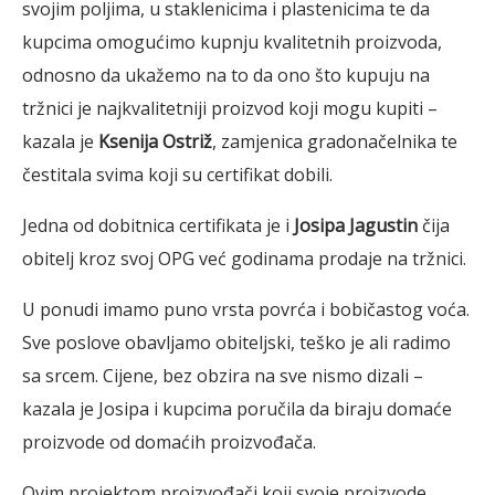
svojim poljima, u staklenicima i plastenicima te da
kupcima omogućimo kupnju kvalitetnih proizvoda,
odnosno da ukažemo na to da ono što kupuju na
tržnici je najkvalitetniji proizvod koji mogu kupiti –
kazala je
Ksenija Ostriž
, zamjenica gradonačelnika te
čestitala svima koji su certifikat dobili.
Jedna od dobitnica certifikata je i
Josipa Jagustin
čija
obitelj kroz svoj OPG već godinama prodaje na tržnici.
U ponudi imamo puno vrsta povrća i bobičastog voća.
Sve poslove obavljamo obiteljski, teško je ali radimo
sa srcem. Cijene, bez obzira na sve nismo dizali –
kazala je Josipa i kupcima poručila da biraju domaće
proizvode od domaćih proizvođača.
Ovim projektom proizvođači koji svoje proizvode