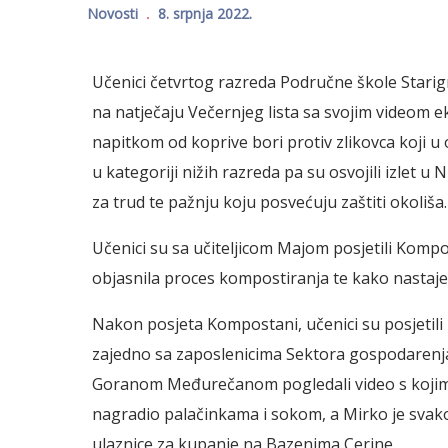
Novosti
8. srpnja 2022.
Učenici četvrtog razreda Područne škole Starig
na natječaju Večernjeg lista sa svojim videom e
napitkom od koprive bori protiv zlikovca koji u
u kategoriji nižih razreda pa su osvojili izlet u
za trud te pažnju koju posvećuju zaštiti okoliša.
Učenici su sa učiteljicom Majom posjetili Kompo
objasnila proces kompostiranja te kako nasta
Nakon posjeta Kompostani, učenici su posjetili 
zajedno sa zaposlenicima Sektora gospodaren
Goranom Međurečanom pogledali video s kojim 
nagradio palačinkama i sokom, a Mirko je svako
ulaznice za kupanje na Bazenima Cerine.