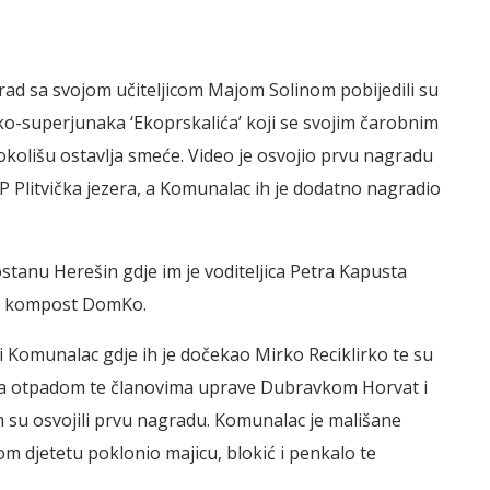
rad sa svojom učiteljicom Majom Solinom pobijedili su
ko-superjunaka ‘Ekoprskalića’ koji se svojim čarobnim
 okolišu ostavlja smeće. Video je osvojio prvu nagradu
 NP Plitvička jezera, a Komunalac ih je dodatno nagradio
stanu Herešin gdje im je voditeljica Petra Kapusta
je kompost DomKo.
i Komunalac gdje ih je dočekao Mirko Reciklirko te su
ja otpadom te članovima uprave Dubravkom Horvat i
su osvojili prvu nagradu. Komunalac je mališane
m djetetu poklonio majicu, blokić i penkalo te