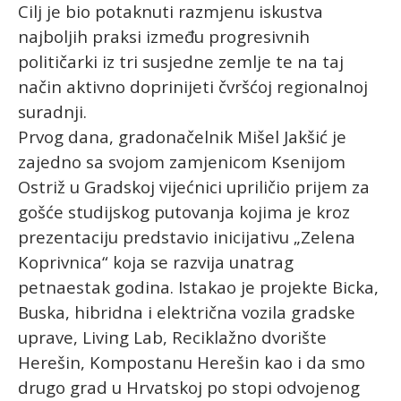
Cilj je bio potaknuti razmjenu iskustva
najboljih praksi između progresivnih
političarki iz tri susjedne zemlje te na taj
način aktivno doprinijeti čvršćoj regionalnoj
suradnji.
Prvog dana, gradonačelnik
Mišel Jakšić
je
zajedno sa svojom zamjenicom
Ksenijom
Ostriž
u Gradskoj vijećnici upriličio prijem za
gošće studijskog putovanja kojima je kroz
prezentaciju predstavio inicijativu „Zelena
Koprivnica“ koja se razvija unatrag
petnaestak godina. Istakao je projekte Bicka,
Buska, hibridna i električna vozila gradske
uprave, Living Lab, Reciklažno dvorište
Herešin, Kompostanu Herešin kao i da smo
drugo grad u Hrvatskoj po stopi odvojenog