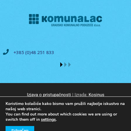
+385 (0)48 251 833
Izjava o pristupačnosti
| Izrada:
Kosinus
Koristimo kolačiće kako bismo vam pružili najbolje iskustvo na
našoj web stranici.
You can find out more about which cookies we are using or
switch them off in
settings
.
© GKP Komunalac Koprivnica d.o.o. Sva prava pridržana.
Prihvaćam