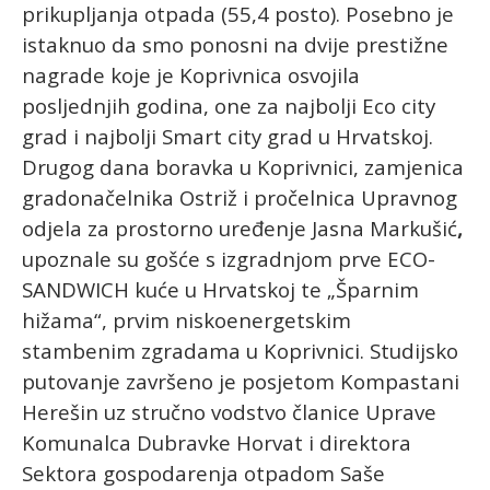
prikupljanja otpada (55,4 posto). Posebno je
istaknuo da smo ponosni na dvije prestižne
nagrade koje je Koprivnica osvojila
posljednjih godina, one za najbolji Eco city
grad i najbolji Smart city grad u Hrvatskoj.
Drugog dana boravka u Koprivnici, zamjenica
gradonačelnika
Ostriž
i pročelnica Upravnog
odjela za prostorno uređenje
Jasna Markušić
,
upoznale su gošće s izgradnjom prve ECO-
SANDWICH kuće u Hrvatskoj te „Šparnim
hižama“, prvim niskoenergetskim
stambenim zgradama u Koprivnici. Studijsko
putovanje završeno je posjetom Kompastani
Herešin uz stručno vodstvo članice Uprave
Komunalca
Dubravke Horvat
i direktora
Sektora gospodarenja otpadom
Saše