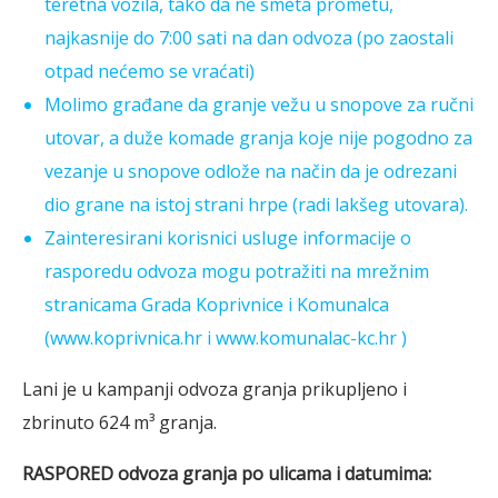
teretna vozila, tako da ne smeta prometu,
najkasnije do 7:00 sati na dan odvoza (po zaostali
otpad nećemo se vraćati)
Molimo građane da granje vežu u snopove za ručni
utovar, a duže komade granja koje nije pogodno za
vezanje u snopove odlože na način da je odrezani
dio grane na istoj strani hrpe (radi lakšeg utovara).
Zainteresirani korisnici usluge informacije o
rasporedu odvoza mogu potražiti na mrežnim
stranicama Grada Koprivnice i Komunalca
(www.koprivnica.hr i www.komunalac-kc.hr )
Lani je u kampanji odvoza granja prikupljeno i
zbrinuto 624 m³ granja.
RASPORED odvoza granja po ulicama i datumima: