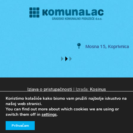
Mosna 15, Koprivnica
Izjava o pristupačnosti
| Izrada:
Kosinus
Koristimo kolačiće kako bismo vam pružili najbolje iskustvo na
našoj web stranici.
You can find out more about which cookies we are using or
switch them off in
settings
.
© GKP Komunalac Koprivnica d.o.o. Sva prava pridržana.
Prihvaćam