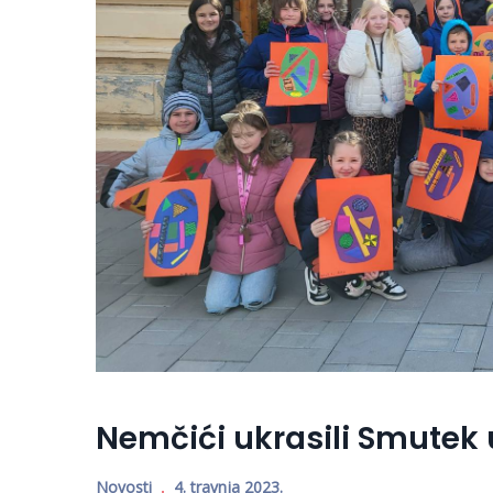
Nemčići ukrasili Smutek
Novosti
4. travnja 2023.