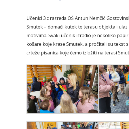
Učenici 3.c razreda OŠ Antun Nemčić Gostovinsk
Smutek – domaći kutek te terasu objekta i ulaz
motivima. Svaki učenik izradio je nekoliko papirn
košare koje krase Smutek, a pročitali su tekst 
crteže pisanica koje ćemo izložiti na terasi Smu