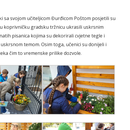
i sa svojom učiteljicom Đurđicom Poštom posjetili su
 u koprivničku gradsku tržnicu ukrasili uskrsnim
atih pisanica kojima su dekorirali cvjetne tegle i
s uskrsnom temom. Osim toga, učenici su donijeli i
teka čim to vremenske prilike dozvole.