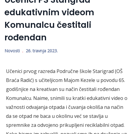
edukativnim videom
Komunalcu čestitali
rođendan
Novosti
26. travnja 2023.
Učenici prvog razreda Područne škole Starigrad (OŠ
Braća Radić) s učiteljicom Majom Kezele u povodu 65.
godišnjice na kreativan su način čestitali rođendan
Komunalcu. Naime, snimili su kratki edukativni video o
važnosti odvajanja otpada i čuvanja okoliša na način
da se otpad ne baca u okolinu već se stavlja u
spremnike za odvojeno prikupljeni reciklabilni otpad.
Kako bismo im zahvalili, pozvali smo ih na druženje uz