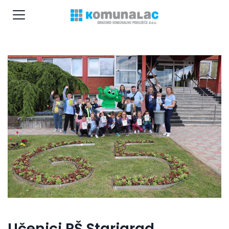
Učenici PŠ Starigrad