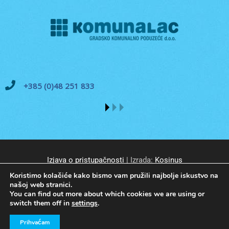
+385 (0)48 251 833
Izjava o pristupačnosti
| Izrada:
Kosinus
Koristimo kolačiće kako bismo vam pružili najbolje iskustvo na
našoj web stranici.
You can find out more about which cookies we are using or
switch them off in
settings
.
© GKP Komunalac Koprivnica d.o.o. Sva prava pridržana.
Prihvaćam