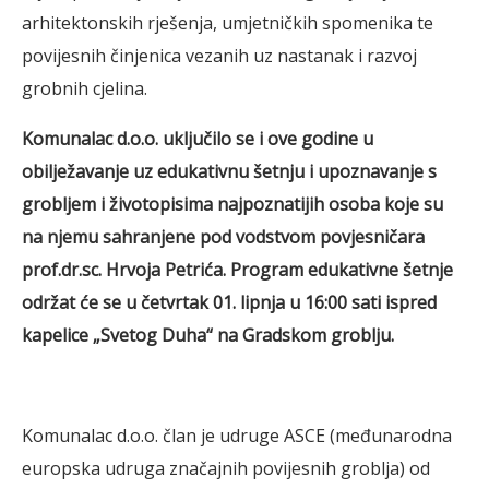
arhitektonskih rješenja, umjetničkih spomenika te
povijesnih činjenica vezanih uz nastanak i razvoj
grobnih cjelina.
Komunalac d.o.o. uključilo se i ove godine u
obilježavanje uz edukativnu šetnju i upoznavanje s
grobljem i životopisima najpoznatijih osoba koje su
na njemu sahranjene pod vodstvom povjesničara
prof.dr.sc. Hrvoja Petrića.
Program edukativne šetnje
održat će se u četvrtak 01. lipnja u 16:00 sati ispred
kapelice „Svetog Duha“ na Gradskom groblju.
Komunalac d.o.o. član je udruge ASCE (međunarodna
europska udruga značajnih povijesnih groblja) od