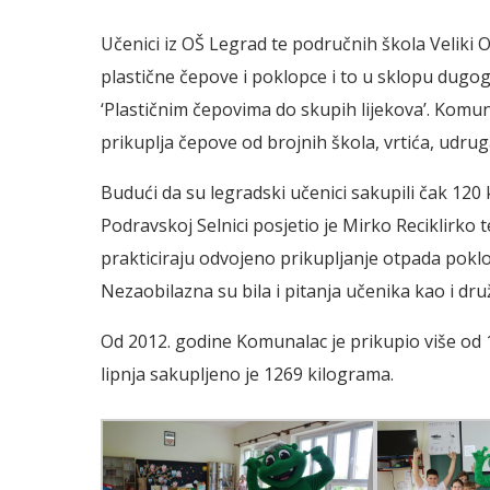
Učenici iz OŠ Legrad te područnih škola Veliki 
plastične čepove i poklopce i to u sklopu dug
‘Plastičnim čepovima do skupih lijekova’. Komu
prikuplja čepove od brojnih škola, vrtića, udruga 
Budući da su legradski učenici sakupili čak 12
Podravskoj Selnici posjetio je Mirko Reciklirko 
prakticiraju odvojeno prikupljanje otpada poklo
Nezaobilazna su bila i pitanja učenika kao i 
Od 2012. godine Komunalac je prikupio više od
lipnja sakupljeno je 1269 kilograma.