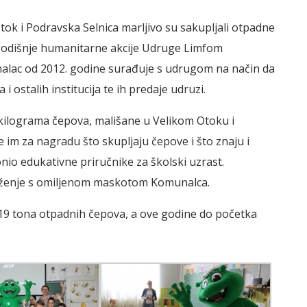
Otok i Podravska Selnica marljivo su sakupljali otpadne
ogodišnje humanitarne akcije Udruge Limfom
nalac od 2012. godine surađuje s udrugom na način da
i ostalih institucija te ih predaje udruzi.
0 kilograma čepova, mališane u Velikom Otoku i
te im za nagradu što skupljaju čepove i što znaju i
nio edukativne priručnike za školski uzrast.
druženje s omiljenom maskotom Komunalca.
 19 tona otpadnih čepova, a ove godine do početka