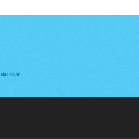
lac-kc.hr