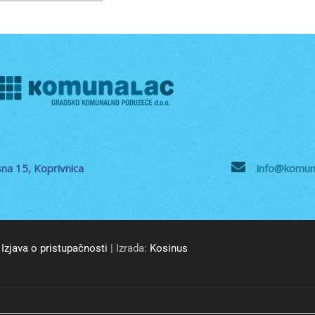
na 15, Koprivnica
info@komuna
Izjava o pristupačnosti
| Izrada:
Kosinus