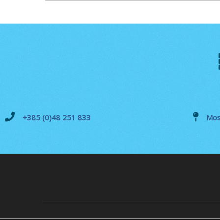
+385 (0)48 251 833
Mos