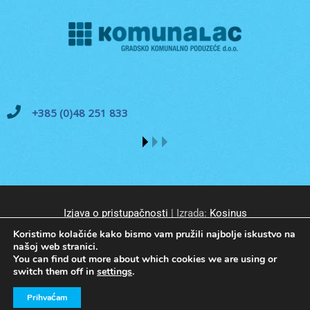
+385 (0)48 251 833
Izjava o pristupačnosti
| Izrada:
Kosinus
Koristimo kolačiće kako bismo vam pružili najbolje iskustvo na
našoj web stranici.
You can find out more about which cookies we are using or
switch them off in
settings
.
© GKP Komunalac Koprivnica d.o.o. Sva prava pridržana.
Prihvaćam