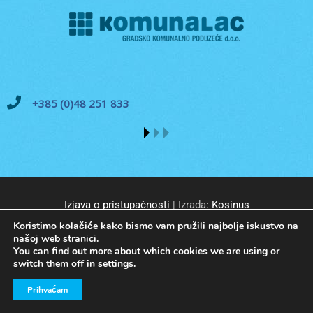
+385 (0)48 251 833
Izjava o pristupačnosti
| Izrada:
Kosinus
Koristimo kolačiće kako bismo vam pružili najbolje iskustvo na
našoj web stranici.
You can find out more about which cookies we are using or
switch them off in
settings
.
© GKP Komunalac Koprivnica d.o.o. Sva prava pridržana.
Prihvaćam