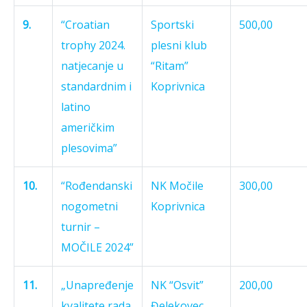
9.
“Croatian
Sportski
500,00
trophy 2024.
plesni klub
natjecanje u
“Ritam”
standardnim i
Koprivnica
latino
američkim
plesovima”
10.
“Rođendanski
NK Močile
300,00
nogometni
Koprivnica
turnir –
MOČILE 2024”
11.
„Unapređenje
NK “Osvit”
200,00
kvalitete rada
Đelekovec