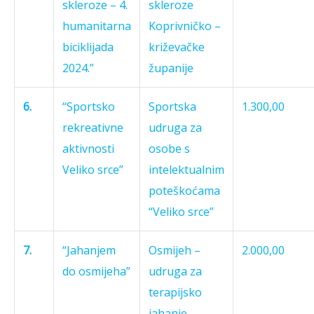
skleroze – 4.
skleroze
humanitarna
Koprivničko –
biciklijada
križevačke
2024.”
županije
6.
“Sportsko
Sportska
1.300,00
rekreativne
udruga za
aktivnosti
osobe s
Veliko srce”
intelektualnim
poteškoćama
“Veliko srce”
7.
“Jahanjem
Osmijeh –
2.000,00
do osmijeha”
udruga za
terapijsko
jahanje