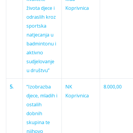
života djece i
Koprivnica
odraslih kroz
sportska
natjecanja u
badmintonu i
aktivno
sudjelovanje
u društvu”
5.
“Izobrazba
NK
8.000,00
djece, mladih i
Koprivnica
ostalih
dobnih
skupina te
njihovo