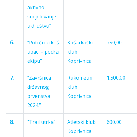
aktivno
sudjelovanje
u društvu”
6.
“Potrči i u koš
Košarkaški
750,00
ubaci – podrži
klub
ekipu”
Koprivnica
7.
“Završnica
Rukometni
1.500,00
državnog
klub
prvenstva
Koprivnica
2024.”
8.
“Trail utrka”
Atletski klub
600,00
Koprivnica