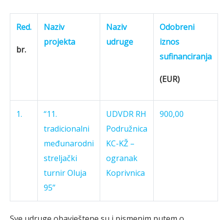
Red.
Naziv
Naziv
Odobreni
projekta
udruge
iznos
br.
sufinanciranja
(EUR)
1.
“11.
UDVDR RH
900,00
tradicionalni
Podružnica
međunarodni
KC-KŽ –
streljački
ogranak
turnir Oluja
Koprivnica
95”
Sve udruge obavještene su i pismenim putem o