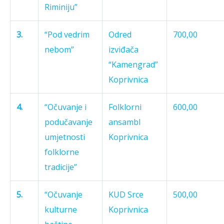
Riminiju”
3.
“Pod vedrim
Odred
700,00
nebom”
izviđača
“Kamengrad”
Koprivnica
4.
“Očuvanje i
Folklorni
600,00
podučavanje
ansambl
umjetnosti
Koprivnica
folklorne
tradicije”
5.
“Očuvanje
KUD Srce
500,00
kulturne
Koprivnica