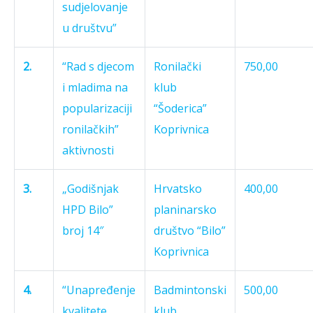
sudjelovanje
u društvu”
2.
“Rad s djecom
Ronilački
750,00
i mladima na
klub
popularizaciji
“Šoderica”
ronilačkih”
Koprivnica
aktivnosti
3.
„Godišnjak
Hrvatsko
400,00
HPD Bilo”
planinarsko
broj 14″
društvo “Bilo”
Koprivnica
4.
“Unapređenje
Badmintonski
500,00
kvalitete
klub