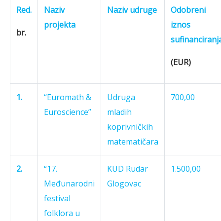
Red.
Naziv
Naziv udruge
Odobreni
projekta
iznos
br.
sufinanciranj
(EUR)
1.
“Euromath &
Udruga
700,00
Euroscience”
mladih
koprivničkih
matematičara
2.
“17.
KUD Rudar
1.500,00
Međunarodni
Glogovac
festival
folklora u