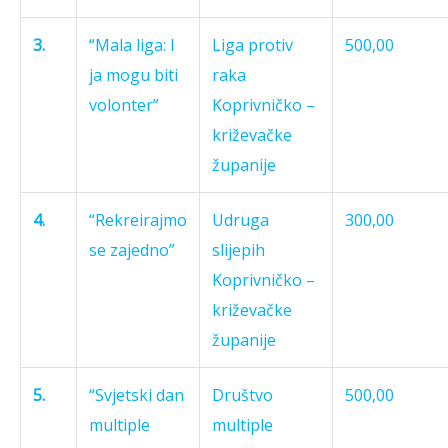
3.
“Mala liga: I
Liga protiv
500,00
ja mogu biti
raka
volonter”
Koprivničko –
križevačke
županije
4.
“Rekreirajmo
Udruga
300,00
se zajedno”
slijepih
Koprivničko –
križevačke
županije
5.
“Svjetski dan
Društvo
500,00
multiple
multiple