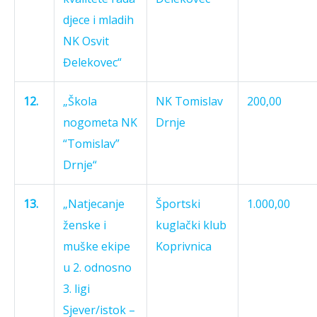
djece i mladih
NK Osvit
Đelekovec“
12.
„Škola
NK Tomislav
200,00
nogometa NK
Drnje
“Tomislav”
Drnje“
13.
„Natjecanje
Športski
1.000,00
ženske i
kuglački klub
muške ekipe
Koprivnica
u 2. odnosno
3. ligi
Sjever/istok –