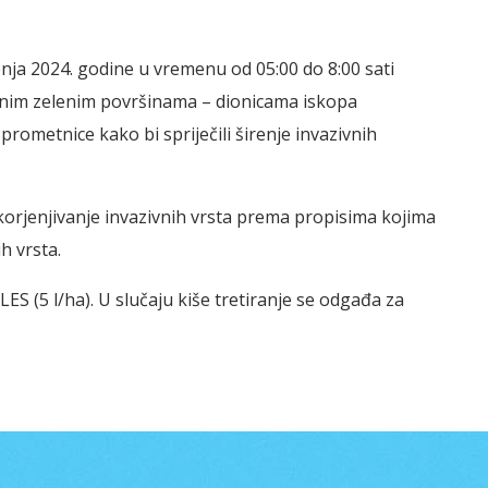
nja 2024. godine u vremenu od 05:00 do 8:00 sati
đenim zelenim površinama – dionicama iskopa
rometnice kako bi spriječili širenje invazivnih
korjenjivanje invazivnih vrsta prema propisima kojima
h vrsta.
ES (5 l/ha). U slučaju kiše tretiranje se odgađa za