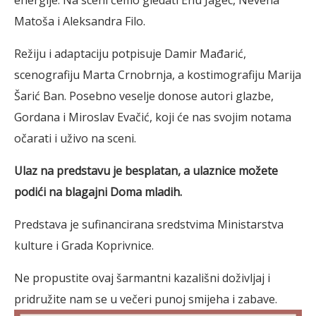
energije. Na sceni ćemo gledati Enu Jagec, Nevena
Matoša i Aleksandra Filo.
Režiju i adaptaciju potpisuje Damir Mađarić,
scenografiju Marta Crnobrnja, a kostimografiju Marija
Šarić Ban. Posebno veselje donose autori glazbe,
Gordana i Miroslav Evačić, koji će nas svojim notama
očarati i uživo na sceni.
Ulaz na predstavu je besplatan, a ulaznice možete
podići na blagajni Doma mladih.
Predstava je sufinancirana sredstvima Ministarstva
kulture i Grada Koprivnice.
Ne propustite ovaj šarmantni kazališni doživljaj i
pridružite nam se u večeri punoj smijeha i zabave.