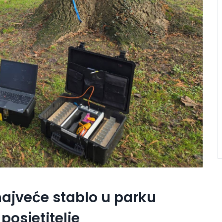
najveće stablo u parku
 posjetitelje