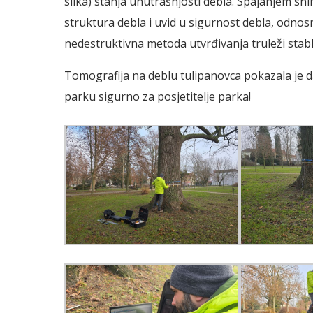
slika) stanja unutrašnjosti debla. Spajanjem sn
struktura debla i uvid u sigurnost debla, odnos
nedestruktivna metoda utvrđivanja truleži stabl
Tomografija na deblu tulipanovca pokazala je d
parku sigurno za posjetitelje parka!