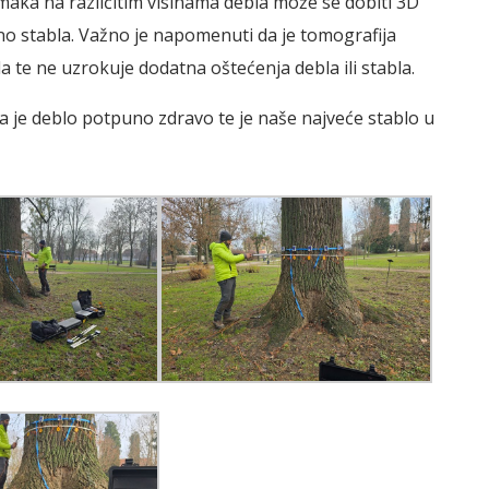
imaka na različitim visinama debla može se dobiti 3D
no stabla. Važno je napomenuti da je tomografija
a te ne uzrokuje dodatna oštećenja debla ili stabla.
a je deblo potpuno zdravo te je naše najveće stablo u