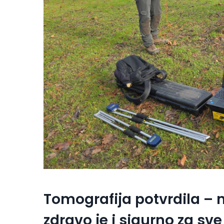
Tomografija potvrdila – 
zdravo je i sigurno za sve