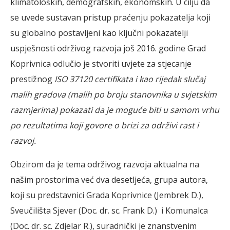
klimatoloških, demografskih, ekonomskih. U cilju da
se uvede sustavan pristup praćenju pokazatelja koji
su globalno postavljeni kao ključni pokazatelji
uspješnosti održivog razvoja još 2016. godine Grad
Koprivnica odlučio je stvoriti uvjete za stjecanje
prestižnog
ISO 37120 certifikata i kao rijedak slučaj
malih gradova (malih po broju stanovnika u svjetskim
razmjerima) pokazati da je moguće biti u samom vrhu
po rezultatima koji govore o brizi za održivi rast i
razvoj.
Obzirom da je tema održivog razvoja aktualna na
našim prostorima već dva desetljeća, grupa autora,
koji su predstavnici Grada Koprivnice (Jembrek D.),
Sveučilišta Sjever (Doc. dr. sc. Frank D.) i Komunalca
(Doc. dr. sc. Zdjelar R.), suradnički je znanstvenim