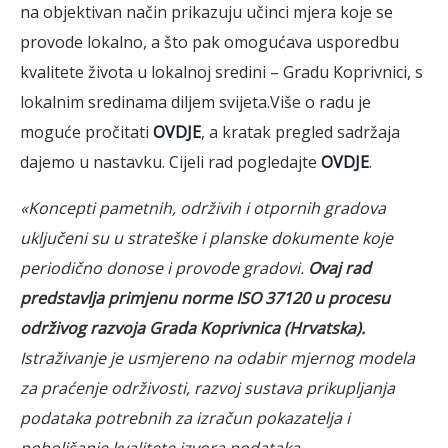
na objektivan način prikazuju učinci mjera koje se
provode lokalno, a što pak omogućava usporedbu
kvalitete života u lokalnoj sredini – Gradu Koprivnici, s
lokalnim sredinama diljem svijeta.Više o radu je
moguće pročitati
OVDJE
, a kratak pregled sadržaja
dajemo u nastavku. Cijeli rad pogledajte
OVDJE
.
«Koncepti pametnih, održivih i otpornih gradova
uključeni su u strateške i planske dokumente koje
periodično donose i provode gradovi.
Ovaj rad
predstavlja primjenu norme ISO 37120 u procesu
održivog razvoja Grada Koprivnica (Hrvatska).
Istraživanje je usmjereno na odabir mjernog modela
za praćenje održivosti, razvoj sustava prikupljanja
podataka potrebnih za izračun pokazatelja i
poboljšanje kvalitete izvora podataka.