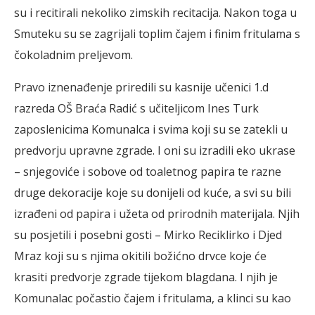
su i recitirali nekoliko zimskih recitacija. Nakon toga u
Smuteku su se zagrijali toplim čajem i finim fritulama s
čokoladnim preljevom.
Pravo iznenađenje priredili su kasnije učenici 1.d
razreda OŠ Braća Radić s učiteljicom Ines Turk
zaposlenicima Komunalca i svima koji su se zatekli u
predvorju upravne zgrade. I oni su izradili eko ukrase
– snjegoviće i sobove od toaletnog papira te razne
druge dekoracije koje su donijeli od kuće, a svi su bili
izrađeni od papira i užeta od prirodnih materijala. Njih
su posjetili i posebni gosti – Mirko Reciklirko i Djed
Mraz koji su s njima okitili božićno drvce koje će
krasiti predvorje zgrade tijekom blagdana. I njih je
Komunalac počastio čajem i fritulama, a klinci su kao