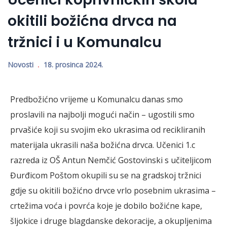
okitili božićna drvca na
tržnici i u Komunalcu
Novosti
18. prosinca 2024.
Predbožićno vrijeme u Komunalcu danas smo
proslavili na najbolji mogući način – ugostili smo
prvašiće koji su svojim eko ukrasima od recikliranih
materijala ukrasili naša božićna drvca. Učenici 1.c
razreda iz OŠ Antun Nemčić Gostovinski s učiteljicom
Đurđicom Poštom okupili su se na gradskoj tržnici
gdje su okitili božićno drvce vrlo posebnim ukrasima –
crtežima voća i povrća koje je dobilo božićne kape,
šljokice i druge blagdanske dekoracije, a okupljenima