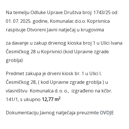
Na temelju Odluke Uprave Društva broj: 1743/25 od
01. 07. 2025. godine, Komunalac d.o.o. Koprivnica
raspisuje Otvoreni Javni natječaj u krugovima
za davanje u zakup drvenog kioska broj 1 u Ulici Ivana
Česmičkog 28 u Koprivnici (kod Upravne zgrade
groblja)
Predmet zakupa je drveni kiosk br. 1 u Ulici I.
Česmičkog 28, ( kod Upravne zgrade groblja ) u
vlasništvu Komunalca d. o. o., izgrađeno na kčbr.
2
141/1, s ukupno
12,77
m
Dokumentaciju Javnog natječaja preuzmite
OVDJE