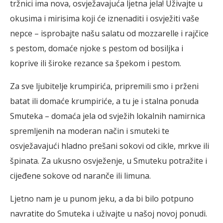
tržnici ima nova, osvježavajuća ljetna jela! Uživajte u
okusima i mirisima koji će iznenaditi i osvježiti vaše
nepce – isprobajte našu salatu od mozzarelle i rajčice
s pestom, domaće njoke s pestom od bosiljka i
koprive ili široke rezance sa špekom i pestom.
Za sve ljubitelje krumpirića, pripremili smo i prženi
batat ili domaće krumpiriće, a tu je i stalna ponuda
Smuteka – domaća jela od svježih lokalnih namirnica
spremljenih na moderan način i smuteki te
osvježavajući hladno prešani sokovi od cikle, mrkve ili
špinata. Za ukusno osvježenje, u Smuteku potražite i
cijeđene sokove od naranče ili limuna.
Ljetno nam je u punom jeku, a da bi bilo potpuno
navratite do Smuteka i uživajte u našoj novoj ponudi.