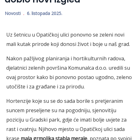
Novosti
6. listopada 2025.
Uz šetnicu u Opatičkoj ulici ponovno se zeleni novi
mali kutak prirode koji donosi život i boje u naš grad.
Nakon pažljivog planiranja i hortikulturnih radova,
djelatnici zelenih površina Komunalca d.o.o. uredili su
ovaj prostor kako bi ponovno postao ugodno, zeleno
utočište i za građane i za prirodu.
Hortenzije koje su se do sada borile s pretjeranim
suncem preseljene su na pogodniju, sjenovitiju
poziciju u Gradski park, gdje će imati bolje uvjete za
rast i cvatnju. Njihovo mjesto u Opatičkoj ulici sada
krase
mala grmolika stabla merale
, poznata po svojoj