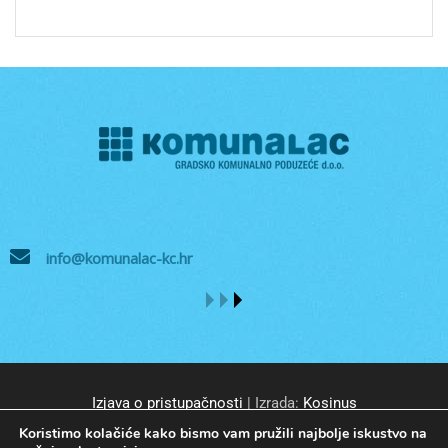
info@komunalac-kc.hr
Izjava o pristupačnosti
| Izrada:
Kosinus
Koristimo kolačiće kako bismo vam pružili najbolje iskustvo na