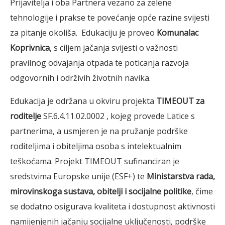
Prijavitelja i oba Partnera vezano za zelene
tehnologije i prakse te povećanje opće razine svijesti
za pitanje okoliša. Edukaciju je proveo
Komunalac
Koprivnica
, s ciljem jačanja svijesti o važnosti
pravilnog odvajanja otpada te poticanja razvoja
odgovornih i održivih životnih navika.
Edukacija je održana u okviru projekta
TIMEOUT za
roditelje
SF.6.4.11.02.0002 , kojeg provede Latice s
partnerima, a usmjeren je na pružanje podrške
roditeljima i obiteljima osoba s intelektualnim
teškoćama. Projekt TIMEOUT sufinanciran je
sredstvima Europske unije (ESF+) te
Ministarstva rada,
mirovinskoga sustava, obitelji i socijalne politike
, čime
se dodatno osigurava kvaliteta i dostupnost aktivnosti
namijenjenih jačanju socijalne uključenosti, podrške