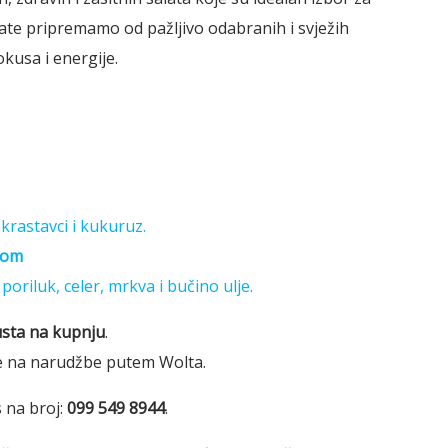
alate pripremamo od pažljivo odabranih i svježih
kusa i energije.
 krastavci i kukuruz.
som
poriluk, celer, mrkva i bučino ulje.
sta na kupnju
.
 se na narudžbe putem Wolta.
s na broj:
099 549 8944
.