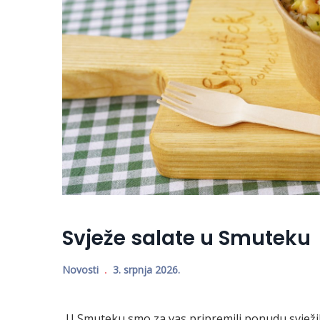
Svježe salate u Smuteku
Novosti
3. srpnja 2026.
U Smuteku smo za vas pripremili ponudu svježih,