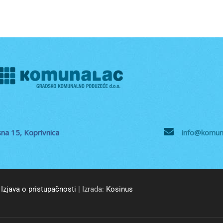
na 15, Koprivnica
info@komuna
Izjava o pristupačnosti
| Izrada:
Kosinus