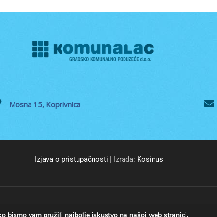
Mosna 15, Koprivnica
Izjava o pristupačnosti
| Izrada:
Kosinus
© GKP Komunalac Koprivnica d.o.o. Sva prava pridržana.
o bismo vam pružili najbolje iskustvo na našoj web stranici.