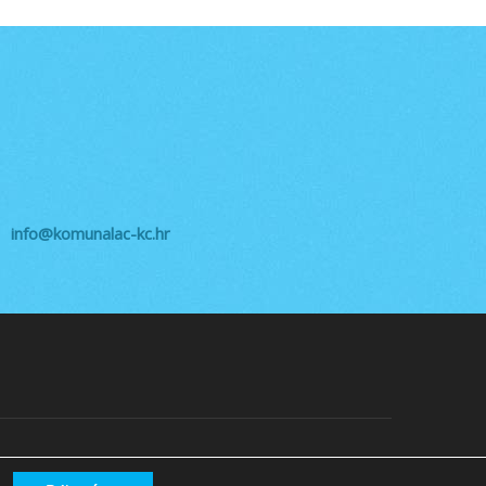
info@komunalac-kc.hr