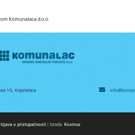
tom Komunalaca d.o.o.
na 15, Koprivnica
info@komuna
Izjava o pristupačnosti
| Izrada:
Kosinus