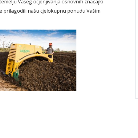
 temelju Vašeg ocjenjivanja osnovnih značajki
ije prilagodili našu cjelokupnu ponudu Vašim