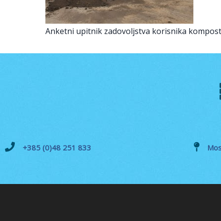
Anketni upitnik zadovoljstva korisnika kompos
+385 (0)48 251 833
Mos