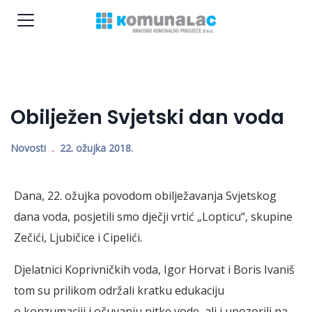
Obilježen Svjetski dan voda
Novosti
22. ožujka 2018.
Dana, 22. ožujka povodom obilježavanja Svjetskog
dana voda, posjetili smo dječji vrtić „Lopticu“, skupine
Zečići, Ljubičice i Cipelići.
Djelatnici Koprivničkih voda, Igor Horvat i Boris Ivaniš
tom su prilikom održali kratku edukaciju
o konzumaciji i očuvanju pitke vode, ali i upozorili na