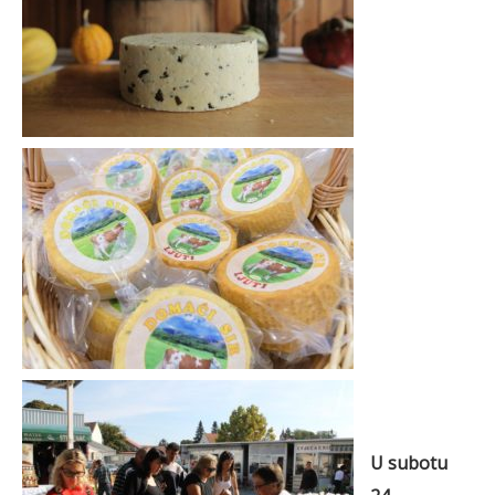
U
subotu