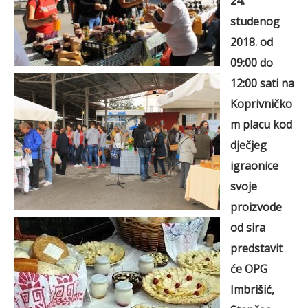
24.
studenog
2018. od
09:00 do
12:00 sati
na
Koprivničko
m placu kod
dječjeg
igraonice
svoje
proizvode
od sira
predstavit
će OPG
Imbrišić,