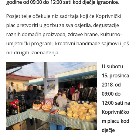
godine
od 09:00 do 12:00 sati kod dječje igraonice.
Posjetitelje očekuje niz sadržaja koji će Koprivnički
plac pretvoriti u gozbu za sva osjetila, degustacije
raznih domaćih proizvoda, zdrave hrane, kulturno-
umjetnički programi, kreativni handmade sajmovi i još
niz drugih iznenađenja.
U
subotu
15. prosinca
2018. od
09:00 do
12:00 sati
na
Koprivničko
m placu kod
dječje