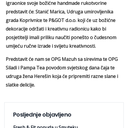
igraonice svoje božićne handmade rukotvorine
predstavit će: Stanić Marica, Udruga umirovljenika
grada Koprivnice te P&GOT d.o.o. koji će uz božićne
dekoracije održati i kreativnu radionicu kako bi
posjetitelji imali priliku naučiti ponešto o čudesnom
umijeću ručne izrade i svijetu kreativnosti.
Predstavit će nam se OPG Mazuh sa sirevima te OPG
Siladi i Pampa Tea povodom svjetskog dana čaja te
udruga žena Herešin koja će pripremiti razne slane i
slatke delicije.
Posljednje objavljeno
Fresh & Fit ponuda u Smuteku