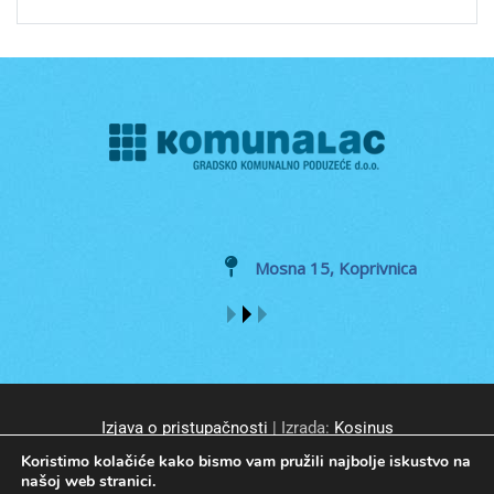
Mosna 15, Koprivnica
Izjava o pristupačnosti
| Izrada:
Kosinus
Koristimo kolačiće kako bismo vam pružili najbolje iskustvo na
našoj web stranici.