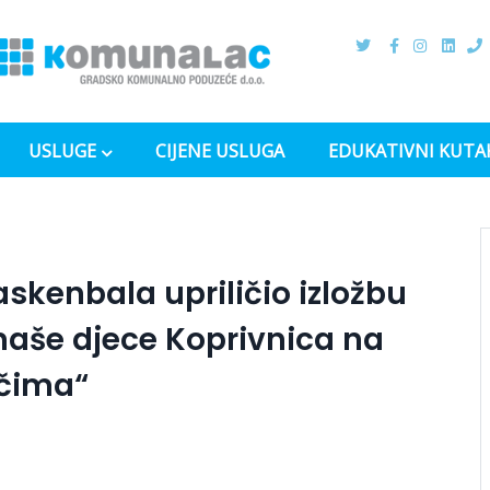
USLUGE
CIJENE USLUGA
EDUKATIVNI KUTA
enbala upriličio izložbu
naše djece Koprivnica na
očima“