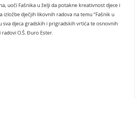
a, uoči Fašnika u želji da potakne kreativnost djece i
a izložbe dječjih likovnih radova na temu “Fašnik u
u sva djeca gradskih i prigradskih vrtića te osnovnih
i radovi O.Š. Đuro Ester.