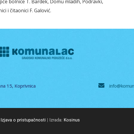
 Opće bolnice T. Bardek, Domu mladih, Podravki,
i i čitaonici F. Galović.
na 15, Koprivnica
info@komuna
Izjava o pristupačnosti
| Izrada:
Kosinus