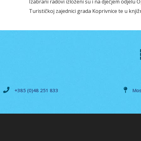
Izabrani radovi izloženi su i na dječjem odjelu
Turističkoj zajednici grada Koprivnice te u knjižnic
+385 (0)48 251 833
Mos