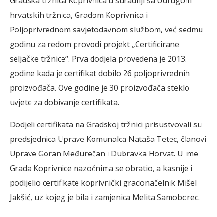
Gradska tržnica Koprivnica u suradnji sa Udrugom
hrvatskih tržnica, Gradom Koprivnica i
Poljoprivrednom savjetodavnom službom, već sedmu
godinu za redom provodi projekt „Certificirane
seljačke tržnice“. Prva dodjela provedena je 2013.
godine kada je certifikat dobilo 26 poljoprivrednih
proizvođača. Ove godine je 30 proizvođača steklo
uvjete za dobivanje certifikata.
Dodjeli certifikata na Gradskoj tržnici prisustvovali su
predsjednica Uprave Komunalca Nataša Tetec, članovi
Uprave Goran Međurečan i Dubravka Horvat. U ime
Grada Koprivnice nazočnima se obratio, a kasnije i
podijelio certifikate koprivnički gradonačelnik Mišel
Jakšić, uz kojeg je bila i zamjenica Melita Samoborec.