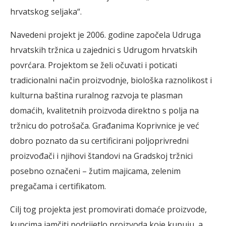
hrvatskog seljaka“.
Navedeni projekt je 2006. godine započela Udruga
hrvatskih tržnica u zajednici s Udrugom hrvatskih
povrćara. Projektom se želi očuvati i poticati
tradicionalni način proizvodnje, biološka raznolikost i
kulturna baština ruralnog razvoja te plasman
domaćih, kvalitetnih proizvoda direktno s polja na
tržnicu do potrošača. Građanima Koprivnice je već
dobro poznato da su certificirani poljoprivredni
proizvođači i njihovi štandovi na Gradskoj tržnici
posebno označeni – žutim majicama, zelenim
pregačama i certifikatom.
Cilj tog projekta jest promovirati domaće proizvode,
kupcima jamčiti podrijetlo proizvoda koje kupuju, a