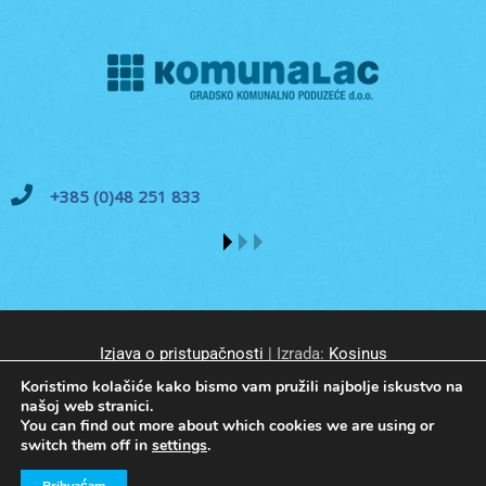
+385 (0)48 251 833
Izjava o pristupačnosti
| Izrada:
Kosinus
Koristimo kolačiće kako bismo vam pružili najbolje iskustvo na
našoj web stranici.
You can find out more about which cookies we are using or
switch them off in
settings
.
© GKP Komunalac Koprivnica d.o.o. Sva prava pridržana.