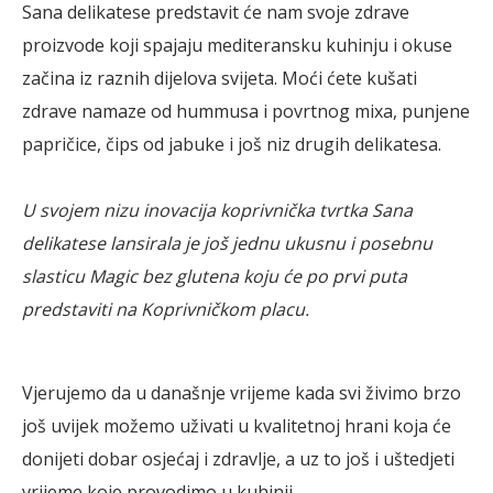
Sana delikatese predstavit će nam svoje zdrave
proizvode koji spajaju mediteransku kuhinju i okuse
začina iz raznih dijelova svijeta. Moći ćete kušati
zdrave namaze od hummusa i povrtnog mixa, punjene
papričice, čips od jabuke i još niz drugih delikatesa.
U svojem nizu inovacija koprivnička tvrtka Sana
delikatese lansirala je još jednu ukusnu i posebnu
slasticu Magic bez glutena koju će po prvi puta
predstaviti na Koprivničkom placu.
Vjerujemo da u današnje vrijeme kada svi živimo brzo
još uvijek možemo uživati u kvalitetnoj hrani koja će
donijeti dobar osjećaj i zdravlje, a uz to još i uštedjeti
vrijeme koje provodimo u kuhinji.