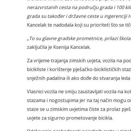
nerazvrstanih cesta na području grada i 100 kil
grada su također i državne ceste u ingerenciji Hr
Kancelak te nadodala koji su prioriteti što se tič
„
To su glavne gradske prometnice, prilazi škol
zaključila je Ksenija Kancelak.
Za vrijeme trajanja zimskih uvjeta, vozila na p
bicikliste i korištenje pješačko-biciklističkih s
snježnih padalina ili ako dođe do stvaranja leda 
Vlasnici vozila ne smiju zaustavljati vozila na ko
stazama i nogostupima jer na taj način mogu ome
staze se u zimskim uvjetima čiste za prolaz pje
uvjete za sigurno prometovanje bicikla.