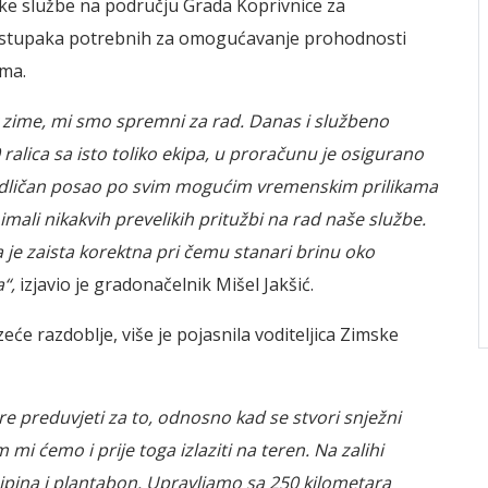
e službe na području Grada Koprivnice za
 postupaka potrebnih za omogućavanje prohodnosti
ima.
k zime, mi smo spremni za rad. Danas i službeno
lica sa isto toliko ekipa, u proračunu je osigurano
i odličan posao po svim mogućim vremenskim prilikama
 imali nikakvih prevelikih pritužbi na rad naše službe.
 je zaista korektna pri čemu stanari brinu oko
a“,
izjavio je gradonačelnik Mišel Jakšić.
e razdoblje, više je pojasnila voditeljica Zimske
re preduvjeti za to, odnosno kad se stvori snježni
i ćemo i prije toga izlaziti na teren. Na zalihi
sipina i plantabon. Upravljamo sa 250 kilometara