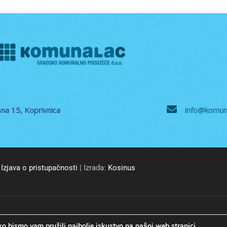
na 15, Koprivnica
info@komuna
Izjava o pristupačnosti
| Izrada:
Kosinus
© GKP Komunalac Koprivnica d.o.o. Sva prava pridržana.
o bismo vam pružili najbolje iskustvo na našoj web stranici.