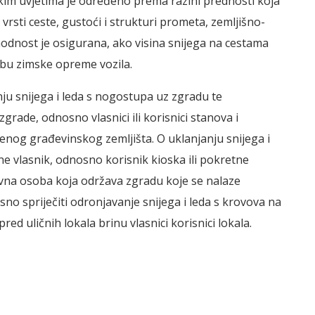
kim uvjetima je određeno prema razini prednosti koja
sti ceste, gustoći i strukturi prometa, zemljišno-
odnost je osigurana, ako visina snijega na cestama
bu zimske opreme vozila.
u snijega i leda s nogostupa uz zgradu te
rade, odnosno vlasnici ili korisnici stanova i
đenog građevinskog zemljišta. O uklanjanju snijega i
ne vlasnik, odnosno korisnik kioska ili pokretne
ravna osoba koja održava zgradu koje se nalaze
no spriječiti odronjavanje snijega i leda s krovova na
pred uličnih lokala brinu vlasnici korisnici lokala.