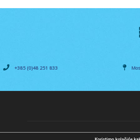
+385 (0)48 251 833
Mos
Koristimo kolačiće kak