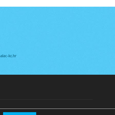
lac-kc.hr