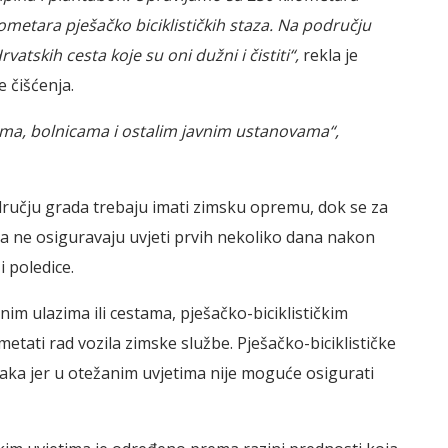
ometara pješačko biciklističkih staza. Na području
vatskih cesta koje su oni dužni i čistiti“,
rekla je
e čišćenja.
ama, bolnicama i ostalim javnim ustanovama“,
odručju grada trebaju imati zimsku opremu, dok se za
taza ne osiguravaju uvjeti prvih nekoliko dana nakon
i poledice.
lnim ulazima ili cestama, pješačko-biciklističkim
tati rad vozila zimske službe. Pješačko-biciklističke
šaka jer u otežanim uvjetima nije moguće osigurati