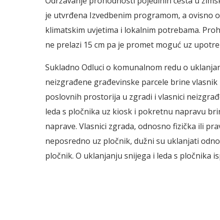
Održavanje prohodnosti pojedinih cesta u zims
je utvrđena Izvedbenim programom, a ovisno o vr
klimatskim uvjetima i lokalnim potrebama. Proh
ne prelazi 15 cm pa je promet moguć uz upotre
Sukladno Odluci o komunalnom redu o uklanjanj
neizgrađene građevinske parcele brine vlasnik zg
poslovnih prostorija u zgradi i vlasnici neizgra
leda s pločnika uz kiosk i pokretnu napravu bri
naprave. Vlasnici zgrada, odnosno fizička ili p
neposredno uz pločnik, dužni su uklanjati odnos
pločnik. O uklanjanju snijega i leda s pločnika is