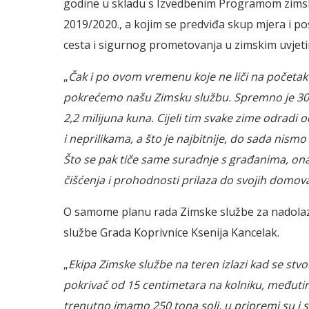
godine u skladu s Izvedbenim Programom zimsk
2019/2020., a kojim se predviđa skup mjera i
cesta i sigurnog prometovanja u zimskim uvjet
„
Čak i po ovom vremenu koje ne liči na početa
pokrećemo našu Zimsku službu. Spremno je 30 ra
2,2 milijuna kuna. Cijeli tim svake zime odrad
i neprilikama, a što je najbitnije, do sada nismo
Što se pak tiče same suradnje s građanima, ona
čišćenja i prohodnosti prilaza do svojih domov
O samome planu rada Zimske službe za nadolazeć
službe Grada Koprivnice Ksenija Kancelak.
„
Ekipa Zimske službe na teren izlazi kad se stvo
pokrivač od 15 centimetara na kolniku, međutim m
trenutno imamo 250 tona soli, u pripremi su i 