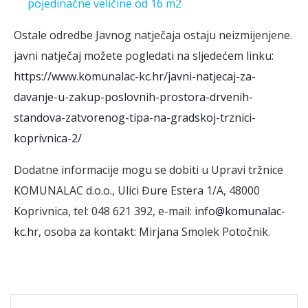
pojedinačne veličine od 16 m2
Ostale odredbe Javnog natječaja ostaju neizmijenjene.
javni natječaj možete pogledati na sljedećem linku:
https://www.komunalac-kc.hr/javni-natjecaj-za-
davanje-u-zakup-poslovnih-prostora-drvenih-
standova-zatvorenog-tipa-na-gradskoj-trznici-
koprivnica-2/
Dodatne informacije mogu se dobiti u Upravi tržnice
KOMUNALAC d.o.o., Ulici Đure Estera 1/A, 48000
Koprivnica, tel: 048 621 392, e-mail:
info@komunalac-
kc.hr
, osoba za kontakt: Mirjana Smolek Potočnik.