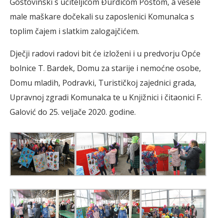
Gostovinski s učiteljicom Đurđicom Poštom, a vesele
male maškare dočekali su zaposlenici Komunalca s
toplim čajem i slatkim zalogajčićem.
Dječji radovi radovi bit će izloženi i u predvorju Opće
bolnice T. Bardek, Domu za starije i nemoćne osobe,
Domu mladih, Podravki, Turističkoj zajednici grada,
Upravnoj zgradi Komunalca te u Knjižnici i čitaonici F.
Galović do 25. veljače 2020. godine.