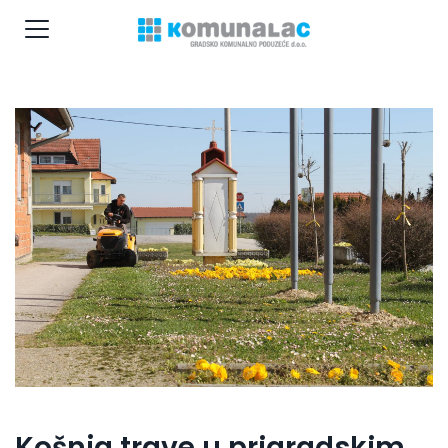
Košnja trave u prigradskim