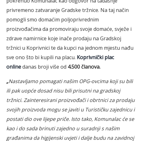
pokrenuo Komunalac kao odgovor na tadašnje
privremeno zatvaranje Gradske tržnice. Na taj način
pomogli smo domaćim poljoprivrednim
proizvođačima da promoviraju svoje domaće, svježe i
zdrave namirnice koje inače prodaju na Gradskoj
tržnici u Koprivnici te da kupci na jednom mjestu nađu
sve ono što bi kupili na placu.
Koprivnički plac
online
danas broji više od
4.500 članova.
„
Nastavljamo pomagati našim OPG-ovcima koji su bili
ili pak uopće dosad nisu bili prisutni na gradskoj
tržnici. Zainteresirani proizvođači i obrtnici za prodaju
svojih proizvoda mogu se javiti u Turističku zajednicu i
postati dio ove lijepe priče. Isto tako, Komunalac će se
kao i do sada brinuti zajedno u suradnji s našim
građanima da higijenski uvjeti i dalje budu na zavidnoj