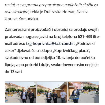
razini, a sve prema preporukama nadležnih službi za
ovu situaciju“,
rekla je Dubravka Horvat, članica
Uprave Komunalca.
Zainteresirani proizvođači i obrtnici za prodaju svojih
proizvoda mogu se javiti na broj telefona 621-433 ili e-
mail adresu
tzg-koprivnica@kc.t-com.hr
. „Podravski
ceker“ djelovat će u sklopu „Koprivničkog placa“,
svakodnevno od ponedjeljka 18. svibnja do početka
lipnja, a po potrebi i dulje, svakodnevno osim nedjelje
do 13 sati.