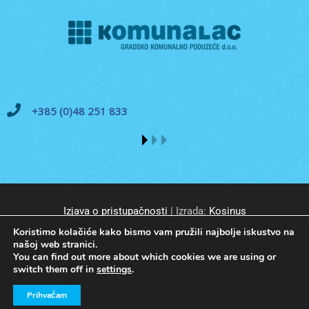
+385 (0)48 251 833
Izjava o pristupačnosti
| Izrada:
Kosinus
Koristimo kolačiće kako bismo vam pružili najbolje iskustvo na
našoj web stranici.
You can find out more about which cookies we are using or
switch them off in
settings
.
© GKP Komunalac Koprivnica d.o.o. Sva prava pridržana.
Prihvaćam