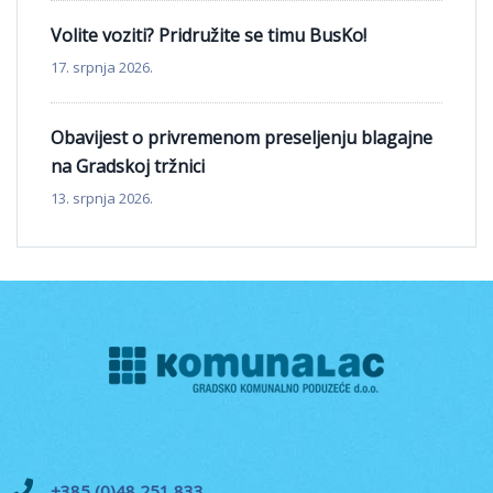
Volite voziti? Pridružite se timu BusKo!
17. srpnja 2026.
Obavijest o privremenom preseljenju blagajne
na Gradskoj tržnici
13. srpnja 2026.
+385 (0)48 251 833