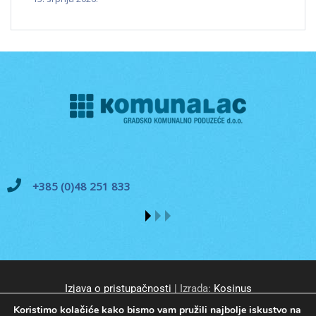
+385 (0)48 251 833
Izjava o pristupačnosti
| Izrada:
Kosinus
Koristimo kolačiće kako bismo vam pružili najbolje iskustvo na