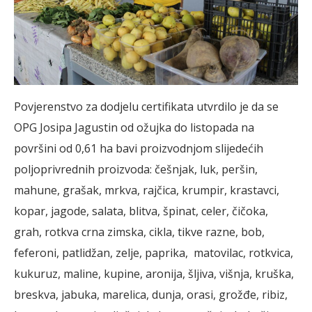
Povjerenstvo za dodjelu certifikata utvrdilo je da se
OPG Josipa Jagustin od ožujka do listopada na
površini od 0,61 ha bavi proizvodnjom slijedećih
poljoprivrednih proizvoda: češnjak, luk, peršin,
mahune, grašak, mrkva, rajčica, krumpir, krastavci,
kopar, jagode, salata, blitva, špinat, celer, čičoka,
grah, rotkva crna zimska, cikla, tikve razne, bob,
feferoni, patlidžan, zelje, paprika, matovilac, rotkvica,
kukuruz, maline, kupine, aronija, šljiva, višnja, kruška,
breskva, jabuka, marelica, dunja, orasi, grožđe, ribiz,